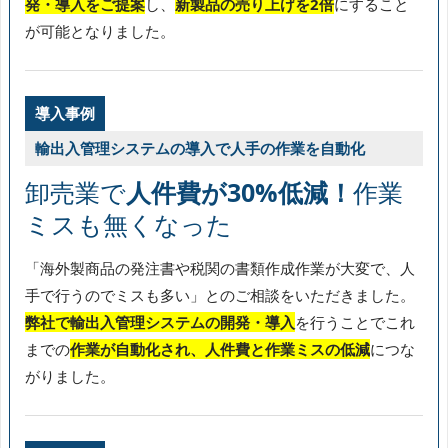
発・導入をご提案
し、
新製品の売り上げを2倍
にすること
が可能となりました。
導入事例
輸出入管理システムの導入で人手の作業を自動化
卸売業で
人件費が30%低減！
作業
ミスも無くなった
「海外製商品の発注書や税関の書類作成作業が大変で、人
手で行うのでミスも多い」とのご相談をいただきました。
弊社で輸出入管理システムの開発・導入
を行うことでこれ
までの
作業が自動化され、人件費と作業ミスの低減
につな
がりました。