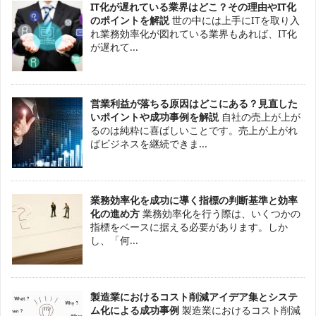
IT化が遅れている業界はどこ？その理由やIT化
のポイントを解説
世の中には上手にITを取り入
れ業務効率化が図れている業界もあれば、IT化
が遅れて...
営業利益が落ちる原因はどこにある？見直した
いポイントや成功事例を解説
自社の売上が上が
るのは純粋に喜ばしいことです。売上が上がれ
ばビジネスを継続できま...
業務効率化を成功に導く指標の判断基準と効率
化の進め方
業務効率化を行う際は、いくつかの
指標をベースに据える必要があります。しか
し、「何...
製造業におけるコスト削減アイデア集とシステ
ム化による成功事例
製造業におけるコスト削減