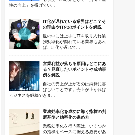
性の向上」を掲げてい...
IT化が遅れている業界はどこ？そ
の理由やIT化のポイントを解説
世の中には上手にITを取り入れ業
務効率化が図れている業界もあれ
ば、IT化が遅れて...
営業利益が落ちる原因はどこにあ
る？見直したいポイントや成功事
例を解説
自社の売上が上がるのは純粋に喜
ばしいことです。売上が上がれば
ビジネスを継続できま...
業務効率化を成功に導く指標の判
断基準と効率化の進め方
業務効率化を行う際は、いくつか
の指標をベースに据える必要があ