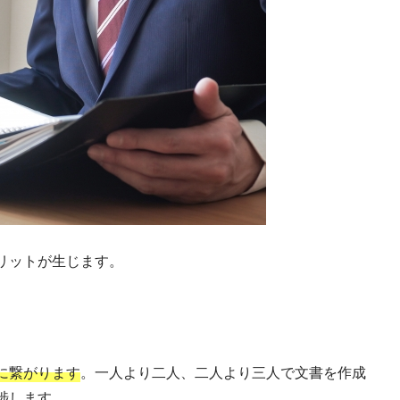
リットが生じます。
に繋がります
。一人より二人、二人より三人で文書を作成
捗します。